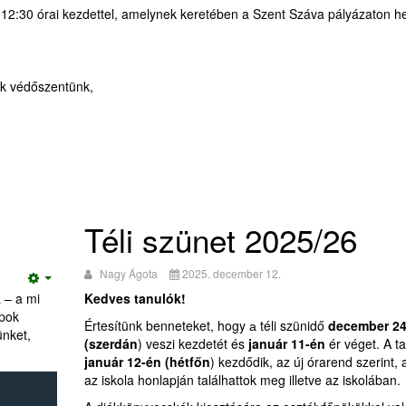
12:30 órai kezdettel, amelynek keretében a Szent Száva pályázaton h
ok védőszentünk,
Téli szünet 2025/26
Nagy Ágota
2025. december 12.
Empty
 – a mi
Kedves tanulók!
apok
Értesítünk benneteket, hogy а téli szünidő
december 24
ünket,
(szerdán
) veszi kezdetét és
január 11-én
ér véget. A ta
január 12-én (hétfőn
) kezdődik, az új órarend szerint,
az iskola honlapján találhattok meg illetve az iskolában.