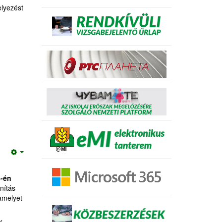
elyezést
Empty
-én
nítás
 amelyet