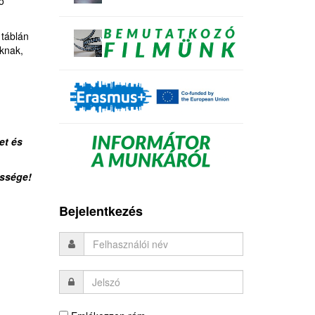
ó
 táblán
óknak,
et és
ssége!
Bejelentkezés