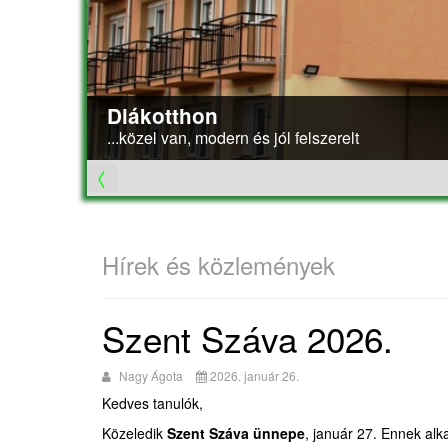
Diákotthon
...közel van, modern és jól felszerelt
Hírek és közlemények
Szent Száva 2026.
Nagy Ágota
2026. január 26.
Kedves tanulók,
Közeledik
Szent Száva ünnepe
, január 27. Ennek al