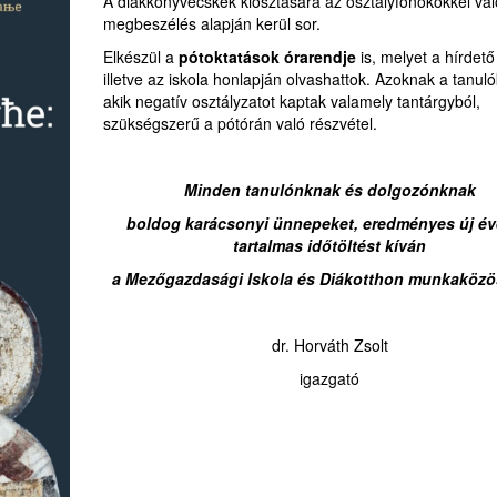
A diákkönyvecskék kiosztására az osztályfőnökökkel val
megbeszélés alapján kerül sor.
Elkészül a
pótoktatások órarendje
is, melyet a hírdető
illetve az iskola honlapján olvashattok. Azoknak a tanul
akik negatív osztályzatot kaptak valamely tantárgyból,
szükségszerű a pótórán való részvétel.
Minden tanulónknak és dolgozónknak
boldog karácsonyi ünnepeket, eredményes új év
tartalmas időtöltést kíván
a
Mezőgazdasági Iskola és Diákotthon munkaközö
dr. Horváth Zsolt
igazgató