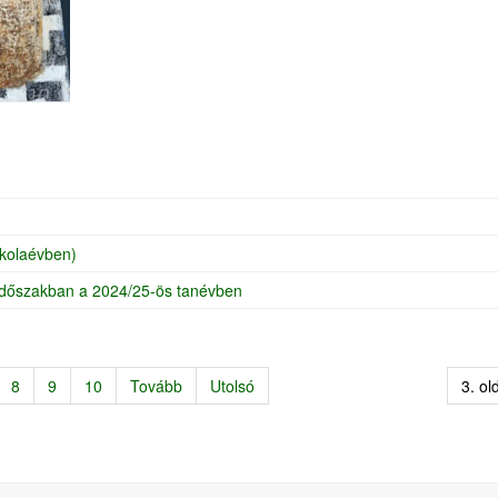
skolaévben)
aidőszakban a 2024/25-ös tanévben
8
9
10
Tovább
Utolsó
3. ol