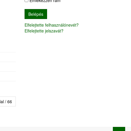
Emlékezzen rám
Elfelejtette felhasználónevét?
Elfelejtette jelszavát?
dal / 66