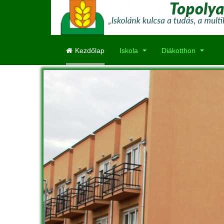
Kezdőlap
Iskola
Diákotthon