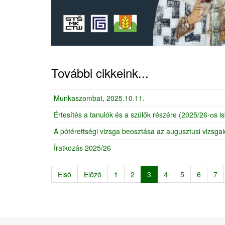
További cikkeink...
Munkaszombat, 2025.10.11.
Értesítés a tanulók és a szülők részére (2025/26-оs i
A pótérettségi vizsga beosztása az augusztusi vizsg
Íratkozás 2025/26
Első
Előző
1
2
3
4
5
6
7