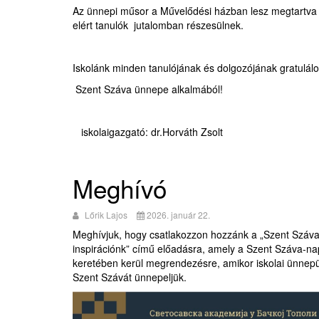
Az ünnepi műsor a Művelődési házban lesz megtartva 
elért tanulók jutalomban részesülnek.
Iskolánk minden tanulójának és dolgozójának gratulál
Szent Száva ünnepe alkalmából!
iskolaigazgató: dr.Horváth Zsolt
Meghívó
Lőrik Lajos
2026. január 22.
Meghívjuk, hogy csatlakozzon hozzánk a „Szent Száva
inspirációnk” című előadásra, amely a Szent Száva-n
keretében kerül megrendezésre, amikor iskolai ünnep
Szent Szávát ünnepeljük.