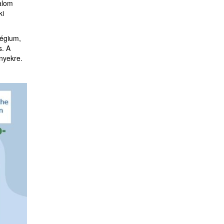
talom
ki
légium,
s. A
nyekre.