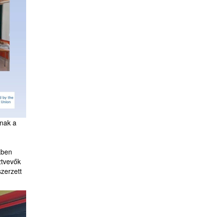
anak a
kben
ztvevők
zerzett