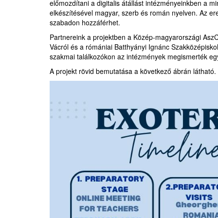
előmozdítani a digitalis átállást intézményeinkben a mi
elkészítésével magyar, szerb és román nyelven. Az ere
szabadon hozzáférhet.
Partnereink a projektben a Közép-magyarországi Asz
Vácról és a rómániai Batthyányi Ignánc Szakközépiskol
szakmai találkozókon az intézmények megismerték egym
A projekt rövid bemutatása a következő ábrán látható.