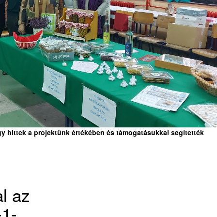
 hittek a projektünk értékében és támogatásukkal segítették
l az
-1-