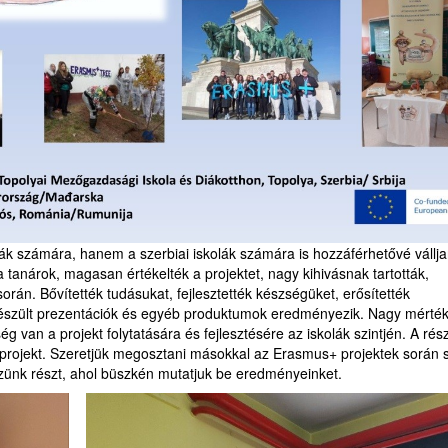
olák számára, hanem a szerbiai iskolák számára is hozzáférhetővé vállj
 tanárok, magasan értékelték a projektet, nagy kihivásnak tartották,
során. Bővítették tudásukat, fejlesztették készségüket, erősítették
észült prezentációk és egyéb produktumok eredményezik. Nagy mérté
g van a projekt folytatására és fejlesztésére az iskolák szintjén. A rés
 projekt. Szeretjük megosztani másokkal az Erasmus+ projektek során s
eszünk részt, ahol büszkén mutatjuk be eredményeinket.