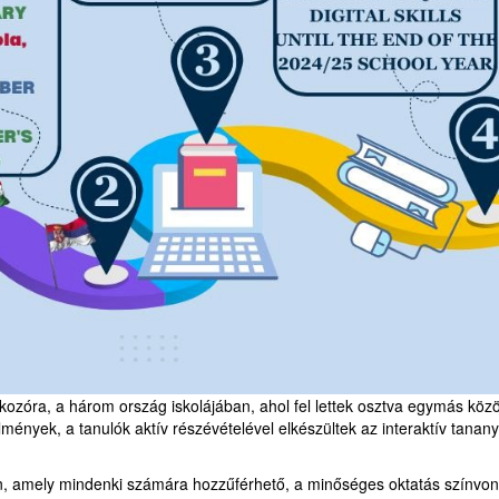
kozóra, a három ország iskolájában, ahol fel lettek osztva egymás közö
lmények, a tanulók aktív részévételével elkészültek az interaktív tanan
apon, amely mindenki számára hozzűférhető, a minőséges oktatás színvo