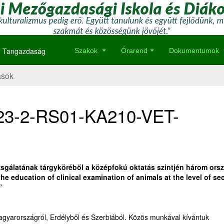
Tangazdaság
Szakok
Órarend
Dokumentumok
ások
023-2-RS01-KA210-VET-
 vizsgálatának tárgyköréből a középfokú oktatás szintjén három ors
the education of clinical examination of animals at the level of s
”
agyarországról, Erdélyből és Szerbiából. Közös munkával kívántuk