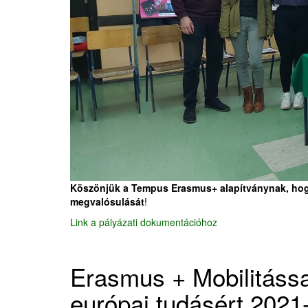
Köszönjük a Tempus Erasmus+ alapítványnak, hogy
megvalósulását
!
Link a pályázati dokumentációhoz
Erasmus + Mobilitássa
európai tudásért 2021