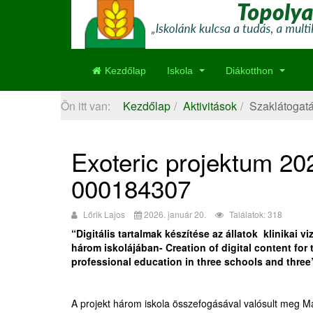
Kezdőlap
Iskola
Diákotthon
Ön itt van:
Kezdőlap
Aktivitások
Szaklátogat
Exoteric projektum 2
000184307
Lőrik Lajos
2026. január 20.
Találatok: 318
“Digitális tartalmak készítése az állatok klinikai
három iskolájában- Creation of digital content for 
professional education in three schools and three
A projekt három iskola összefogásával valósult meg M