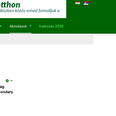
Aktivitások
Iratkozás 2026
Empty
zág
econdary