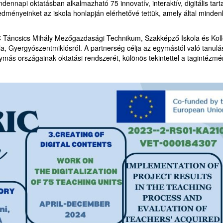
ndennapi oktatásban alkalmazható 75 innovatív, interaktív, digitális tar
dményeinket az iskola honlapján elérhetővé tettük, amely által minden
C Táncsics Mihály Mezőgazdasági Technikum, Szakképző Iskola és Kol
a, Gyergyószentmiklósról. A partnerség célja az egymástól való tanulá
ás országainak oktatási rendszerét, különös tekintettel a tagintézmé