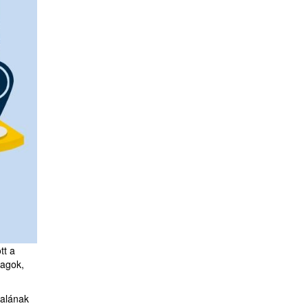
tt a
yagok,
nalának