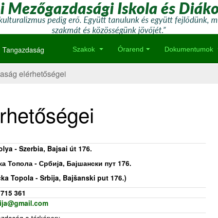
Tangazdaság
Szakok
Órarend
Dokumentumok
aság elérhetőségei
rhetőségei
lya - Szerbia, Bajsai út 176.
а Топола - Србијa, Бајшански пут 176.
ka Topola - Srbija, Bajšanski put 176.)
 715 361
ija@gmail.com