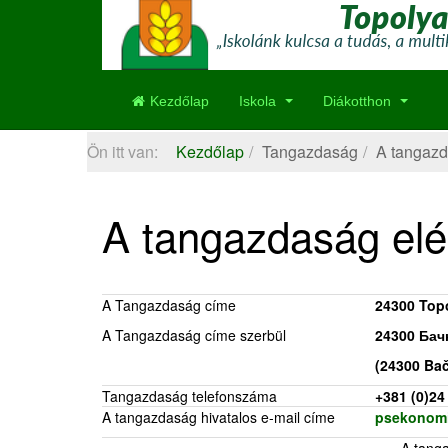
Kezdőlap
Iskola
Diákotthon
Ön itt van:
Kezdőlap
Tangazdaság
A tangazd
A tangazdaság elé
A Tangazdaság címe
24300 Topo
A Tangazdaság címe szerbül
24300 Бачк
(24300 Bač
Tangazdaság telefonszáma
+381 (0)24
A tangazdaság hivatalos e-mail címe
psekonom