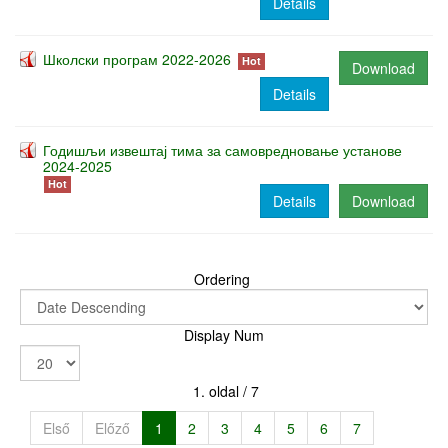
Details
Школски програм 2022-2026
Hot
Download
Details
Годишљи извештај тима за самовредновање установе
2024-2025
Hot
Details
Download
Ordering
Display Num
1. oldal / 7
Első
Előző
1
2
3
4
5
6
7