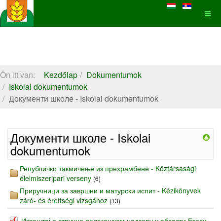
Ön itt van:
Kezdőlap
Dokumentumok
Iskolai dokumentumok
Документи школе - Iskolai dokumentumok
Документи школе - Iskolai
dokumentumok
Републичко такмичење из прехрамбене - Köztársasági
élelmiszeripari verseny
(6)
Приручници за завршни и матурски испит - Kézikönyvek
záró- és érettségi vizsgához
(13)
Извештај о стручно педагошком надзору у области Етосу