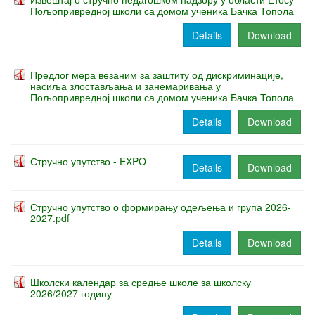
Пољопривредној школи са домом ученика Бачка Топола
Details
Download
Предлог мера везаним за заштиту од дискриминације,
насиља злостављања и занемаривања у
Пољопривредној школи са домом ученика Бачка Топола
Details
Download
Стручно упутство - EXPO
Details
Download
Стручно упутство о формирању одељења и група 2026-
2027.pdf
Details
Download
Школски календар за средње школе за школску
2026/2027 годину