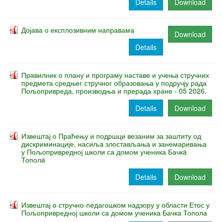
Details
Download
Дојава о експлозивним направама
Download
Details
Правилник о плану и програму наставе и учења стручних
предмета средњег стручног образовања у подручју рада
Пољопривреда, производња и прерада хране - 05 2026.
Details
Download
Извештај о Праћењу и подршци везаним за заштиту од
дискриминације, насиља злостављања и занемаривања
у Пољопривредној школи са домом ученика Бачкa
Тополa
Details
Download
Извештај о стручно-педагошком надзору у области Етос у
Пољопривредној школи са домом ученика Бачка Топола