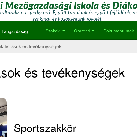
Tangazdaság
Szakok
Órarend
Dokumentumok
aktivitások és tevékenységek
tások és tevékenységek
Sportszakkör