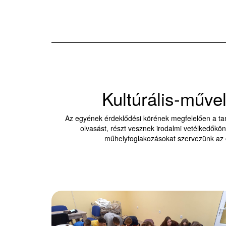
Kultúrális-műve
Az egyének érdeklődési körének megfelelően a ta
olvasást, részt vesznek irodalmi vetélkedőkön,
műhelyfoglakozásokat szervezünk az ot