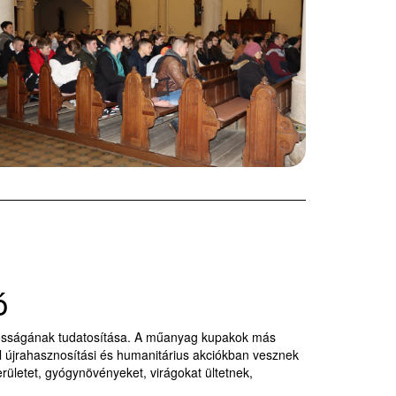
ó
ntosságának tudatosítása. A műanyag kupakok más
kel újrahasznosítási és humanitárius akciókban vesznek
területet, gyógynövényeket, virágokat ültetnek,