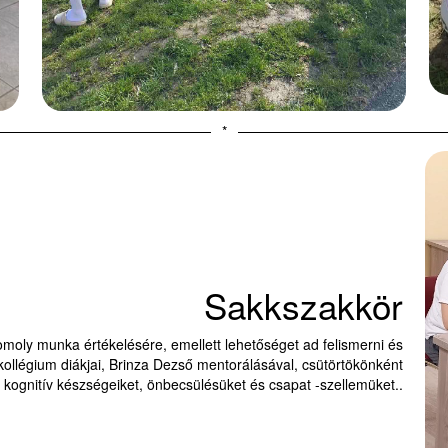
*
Sakkszakkör
omoly munka értékelésére, emellett lehetőséget ad felismerni és
ollégium diákjai, Brinza Dezső mentorálásával, csütörtökönként
k kognitív készségeiket, önbecsülésüket és csapat -szellemüket..