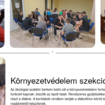
*
Környezetvédelem szekci
Az ökológiai szakkör berkein belül cél a környezetvédelem fo
funkciót kapnak: díszítik az épült falait. Rendszeres gyűjtésük
részt a diákok. A bentlakók rendben tartják a diákotthon körüli 
madáretetőt készítenek.