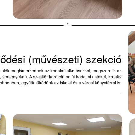
*
lődési (művészeti) szekció
nulók megismerkednek az irodalmi alkotásokkal, megszeretik az
 versenyeken. A szakkör keretein belül irodalmi esteket, kreatív
thonban, együttműködünk az iskolai és a városi könyvtárral is.
.