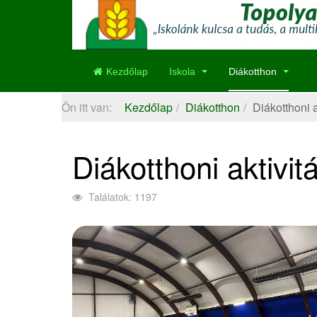
Kezdőlap
Iskola
Diákotthon
Ön itt van:
Kezdőlap
Diákotthon
Diákotthoni 
Diákotthoni aktivi
Találatok: 1197