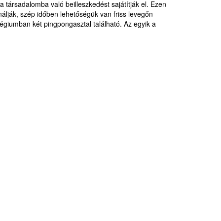
 társadalomba való beilleszkedést sajátítják el. Ezen
álják, szép időben lehetőségük van friss levegőn
légiumban két pingpongasztal található. Az egyik a