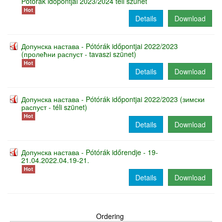
Pótórák időpontjai 2023/2024 téli szünet
Hot
Details
Download
Допунска настава - Pótórák időpontjai 2022/2023
(пролећни распуст - tavaszi szünet)
Hot
Details
Download
Допунска настава - Pótórák időpontjai 2022/2023 (зимски
распуст - téli szünet)
Hot
Details
Download
Допунска настава - Pótórák időrendje - 19-
21.04.2022.04.19-21.
Hot
Details
Download
Ordering