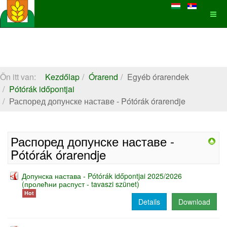
Ön itt van:
Kezdőlap
Órarend
Egyéb órarendek
Pótórák időpontjai
Распоред допунске наставе - Pótórák órarendje
Распоред допунске наставе -
Pótórák órarendje
Допунска настава - Pótórák időpontjai 2025/2026
(пролећни распуст - tavaszi szünet)
Hot
Details
Download