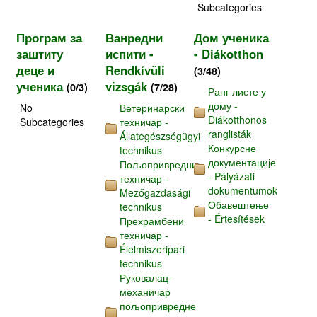
Subcategories
Програм за
Ванредни
Дом ученика
заштиту
испити -
- Diákotthon
деце и
Rendkívüli
(3/48)
ученика
vizsgák
(0/3)
(7/28)
Ранг листе у
дому -
No
Ветеринарски
Diákotthonos
Subcategories
техничар -
ranglisták
Állategészségügyi
Конкурсне
technikus
документације
Пољопривредни
- Pályázati
техничар -
dokumentumok
Mezőgazdasági
Обавештење
technikus
- Értesítések
Прехрамбени
техничар -
Élelmiszeripari
technikus
Руковалац-
механичар
пољопривредне