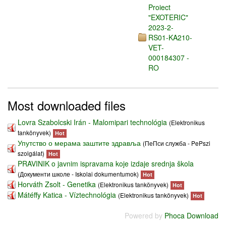
Proiect
"EXOTERIC"
2023-2-
RS01-KA210-
VET-
000184307 -
RO
Most downloaded files
Lovra Szabolcski Irán - Malomipari technológia
(Elektronikus
tankönyvek)
Hot
Упутство о мерама заштите здравља
(ПеПси служба - PePszi
szolgálat)
Hot
PRAVINIK o javnim ispravama koje izdaje srednja škola
(Документи школе - Iskolai dokumentumok)
Hot
Horváth Zsolt - Genetika
(Elektronikus tankönyvek)
Hot
Mátéffy Katica - Víztechnológia
(Elektronikus tankönyvek)
Hot
Powered by
Phoca Download