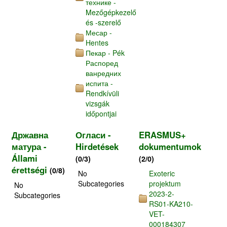
технике -
Mezőgépkezelő
és -szerelő
Месар -
Hentes
Пекар - Pék
Распоред
ванредних
испита -
Rendkívüli
vizsgák
időpontjai
Државна
Огласи -
ERASMUS+
матура -
Hirdetések
dokumentumok
Állami
(0/3)
(2/0)
érettségi
(0/8)
No
Exoteric
Subcategories
projektum
No
2023-2-
Subcategories
RS01-KA210-
VET-
000184307