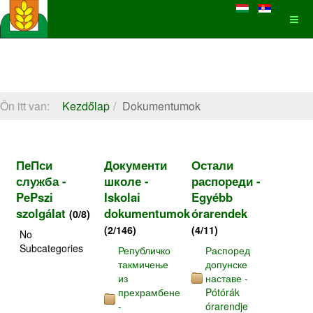
Ön itt van:
Kezdőlap
Dokumentumok
ПеПси
Документи
Остали
служба -
школе -
распореди -
PePszi
Iskolai
Egyébb
szolgálat
dokumentumok
órarendek
(0/8)
(2/146)
(4/11)
No
Subcategories
Републичко
Распоред
такмичење
допунске
из
наставе -
прехрамбене
Pótórák
-
órarendje