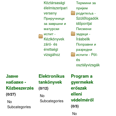
Köztársasági
Термини за
élelmiszeripari
пријем
verseny
родитеља -
Приручници
Szülőfogadók
за завршни и
időpontjai
матурски
Писмени
испит -
задаци -
Kézikönyvek
Írásbelik
záró- és
Поправни и
érettségi
разредни
vizsgához
испити - Pót-
és
osztályvizsgák
Јавне
Elektronikus
Program a
набавке -
tankönyvek
gyermekek
Közbeszerzés
erőszak
(0/12)
elleni
(0/27)
No
védelméről
Subcategories
No
(0/3)
Subcategories
No