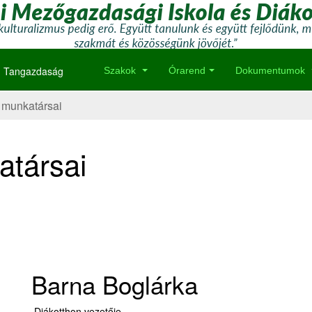
Tangazdaság
Szakok
Órarend
Dokumentumok
 munkatársai
atársai
Barna Boglárka
Diákotthon vezetője