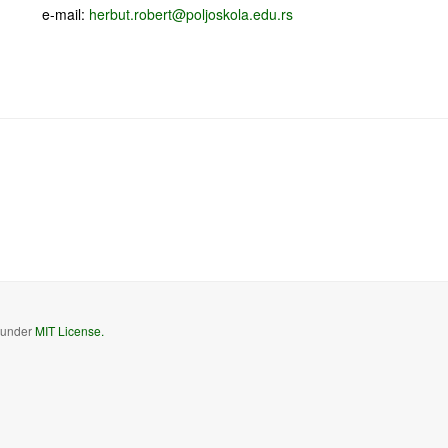
e-mail:
herbut.robert@poljoskola.edu.rs
d under
MIT License.