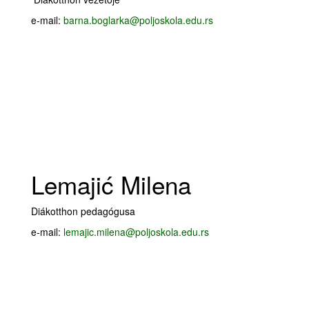
e-mail:
barna.boglarka@poljoskola.edu.rs
Lemajić Milena
Diákotthon pedagógusa
e-mail:
lemajic.milena@poljoskola.edu.rs