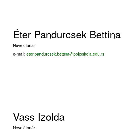
Éter Pandurcsek Bettina
Nevelőtanár
e-mail:
eter.pandurcsek.bettina@poljoskola.edu.rs
Vass Izolda
Nevelőtanár