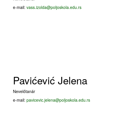
e-mail:
vass.izolda@poljoskola.edu.rs
Pavićević Jelena
Nevelőtanár
e-mail:
pavicevic.jelena@poljoskola.edu.rs