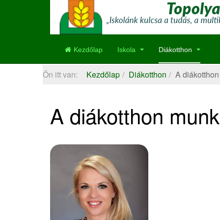
Kezdőlap
Iskola
Diákotthon
Ön itt van:
Kezdőlap
Diákotthon
A diákotthon
A diákotthon munk