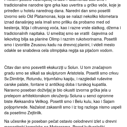
tradicionalne narodne igre grka kao uvertira u grčko veče, koje je
priređen u hotelu narednog dana. Naredni dan smo posetili
izvorno selo Old Platamonas, koja se nalazi nekoliko kilometara
iznad današnjeg sela imali smo priliku da probamo med od
kestenja, ličija i citrusnog voća, kao i razne vrste slatkog, džema i
tradicionalnih napitaka. U smeštaj smo se vratili čajevima od
lekovitog bilja sa planine Olimp i raznim rukotvorinama. Posetili
smo i izvorište Zeusovu kadu na drevnoj planini, i videli mesto
odakle se snabdeva cela olimpijska regija sa pijaćom vodom.
Čitav dan smo posvetili ekskurziji u Solun. U tom značajnom
gradu smo se slikali sa skulpturom Aristotela. Posetili smo crkvu
Sv.Dimitrije, Rotundu, trijumfalnu kapiju, i razgledali ruševine
carske palate, fontane iz antičkog doba i turskog kupatila.
Naravno poseban doživljaj je bio okusiti izvorna grčka jela u
prelepom arhitektonskom okruženju Soluna u senci ogromne
biste Aleksandra Velikog. Posetili smo i Belu kulu, kao i Sajam
poljoprivrede. Nažalost zakasnili smo i iz tog razloga nismo uspeli
da posetimo Zejtinlik.
Na učesnike je poseban pečat ostavio celodnevni izlet u drevni
manastirski kompleks na Meteorama. Pored kulturološki-