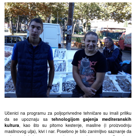
Učenici na programu za poljoprivredne tehničare su imali priliku
da se upoznaju sa
tehnologijom gajenja mediteranskih
kultura
, kao što su pitomo kestenje, masline (i proizvodnju
maslinovog ulja), kivi i nar. Posebno je bilo zanimljivo saznanje da