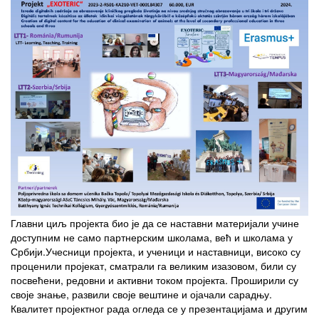
Главни циљ пројекта био је да се наставни материјали учине
доступним не само партнерским школама, већ и школама у
Србији.Учесници пројекта, и ученици и наставници, високо су
проценили пројекат, сматрали га великим изазовом, били су
посвећени, редовни и активни током пројекта. Проширили су
своје знање, развили своје вештине и ојачали сарадњу.
Квалитет пројектног рада огледа се у презентацијама и другим