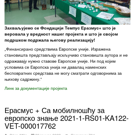
Захваљујемо се
Ф
ондацији
Темпус
Еразмус+ што је
веровала у вредност нашег пројекта и што је својом
подршком подржала његову реализацију!
„Финансирано средствима Европске уније. Изражена
становишта представљају искључиво становишта аутора и не
одражавају нужно ставове Европске уније. Ни под којим
условима се Европска унија ни давалац наменских
бесповратних средстава не могу сматрати одговорнима за
њихову садржину.“
Линк за документације пројекта
Ерасмус + Са мобилношћу за
европско знање 2021-1-RS01-KA122-
VET-000017762