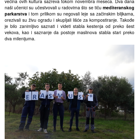
većina ovih kultura sazreva tokom novembra meseca. Dva dana
naši učenici su učestvovali u radovima što se tiču
mediteranskog
parkarstva
i tom prilikom su negovali leje sa začinskim biljkama,
orezivali su živu ogradu i skupljali lišće za kompostiranje. Takođe
je bilo zanimljivo saznati i videti stabla kestenja od preko šest
vekova, kao i saznanje da postoje maslinova stabla stari preko
dva milenijuma.