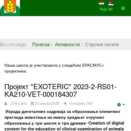
ћир
lat
Ви сте овде:
Почетак
Активности
Стручне посете
Наша школа је учествовала у следећим ЕРАСМУС+
пројектима:
Пројект "EXOTERIC" 2023-2-RS01-
KA210-VET-000184307
Lőrik Lajos
20 јануар 2026
Погодака: 344
Emp
Израда дигиталних садржаја за образовање клиничког
прегледа животиња на нивоу средњег стручног
образовања у три школе и три државе- Creation of digital
content for the education of clinical examination of animals