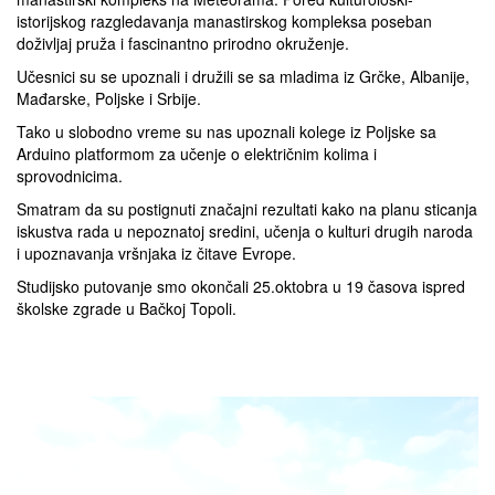
istorijskog razgledavanja manastirskog kompleksa poseban
doživljaj pruža i fascinantno prirodno okruženje.
Učesnici su se upoznali i družili se sa mladima iz Grčke, Albanije,
Mađarske, Poljske i Srbije.
Tako u slobodno vreme su nas upoznali kolege iz Poljske sa
Arduino platformom za učenje o električnim kolima i
sprovodnicima.
Smatram da su postignuti značajni rezultati kako na planu sticanja
iskustva rada u nepoznatoj sredini, učenja o kulturi drugih naroda
i upoznavanja vršnjaka iz čitave Evrope.
Studijsko putovanje smo okončali 25.oktobra u 19 časova ispred
školske zgrade u Bačkoj Topoli.