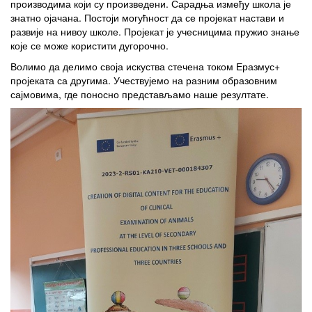
производима који су произведени. Сарадња између школа је
знатно ојачана. Постоји могућност да се пројекат настави и
развије на нивоу школе. Пројекат је учесницима пружио знање
које се може користити дугорочно.
Волимо да делимо своја искуства стечена током Еразмус+
пројеката са другима. Учествујемо на разним образовним
сајмовима, где поносно представљамо наше резултате.