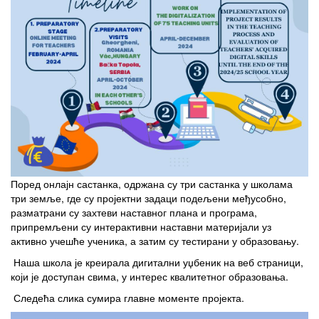
Поред онлајн састанка, одржана су три састанка у школама
три земље, где су пројектни задаци подељени међусобно,
разматрани су захтеви наставног плана и програма,
припремљени су интерактивни наставни материјали уз
активно учешће ученика, а затим су тестирани у образовању.
Наша школа је креирала дигитални уџбеник на веб страници,
који је доступан свима, у интерес квалитетног образовања.
Следећа слика сумира главне моменте пројекта.