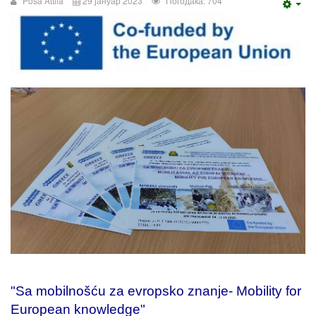
Pósa Attila
29 јануар 2023
Погодака: 704
Emp
"Sa mobilnošću za evropsko znanje- Mobility for
European knowledge"