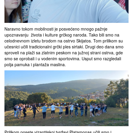
Naravno tokom mobilnosti je posvećeno mnogo pažnje
upoznavanju života i kulture grčkog naroda. Tako bili smo na
celodnevnom izletu brodom na ostrvo Skijatos. Tom prilikom su
učesnici učili tradicionalni grčki ples sirtaki. Drugi deo dana smo
sproveli na plaži sa zlatnim peskom na južnoj strani ostrva, gde
smo se oprobali i u vodenim sportovima. Usput smo razgledali
polja pamuka i plantaža maslina.
Prilikom posete vizantijskoj tvrđavi Platamonas učili smo i