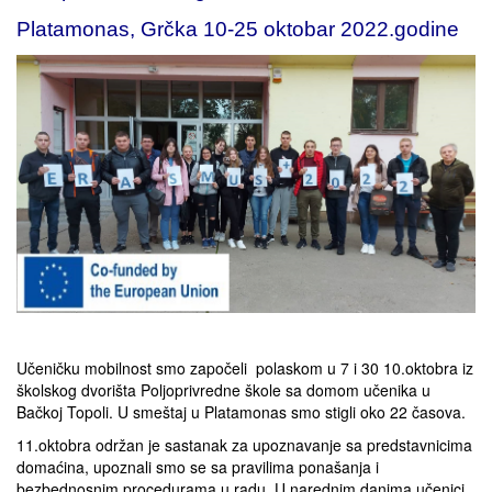
Platamonas, Grčka 10-25 oktobar 2022.godine
Učeničku mobilnost smo započeli polaskom u 7 i 30 10.oktobra iz
školskog dvorišta Poljoprivredne škole sa domom učenika u
Bačkoj Topoli. U smeštaj u Platamonas smo stigli oko 22 časova.
11.oktobra održan je sastanak za upoznavanje sa predstavnicima
domaćina, upoznali smo se sa pravilima ponašanja i
bezbednosnim procedurama u radu. U narednim danima učenici