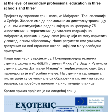
at the level of secondary professional education in three
schools and three”
Пројекат су спровеле три школе, из Мађарске, Трансилваније
и Србије. Желели смо да промовишемо дигиталну транзицију
у нашим институцијама радећи заједно на креирању 75
иновативних, интерактивних, дигиталних садржаја на
мађарском, српском и румунском језику који се могу користити
у свакодневном образовању. Наше резултате смо учинили
доступним на веб страници школе, којој сви могу слободно
приступити.
Наши партнери у пројекту су, Пољопривредна техничка
стручна школа и колegijum „Танчич Михаљ“ у Вацу и Румунска
стручна школа „Батијањи Игнанц“ у Ђерђесентмиклошу. Циљ
партнерства је међусобно учење. На стручним састанцима,
институције су се упознале са образовним системима својих
земаља, са посебном пажњом на институције чланице.
Кратак приказ пројекта је на следећој слици.