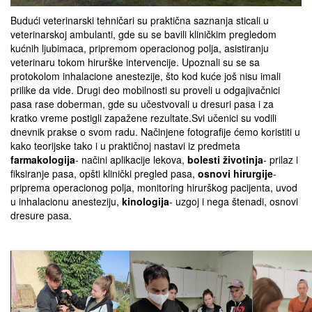
Budući veterinarski tehničari su praktična saznanja sticali u
veterinarskoj ambulanti, gde su se bavili kliničkim pregledom
kućnih ljubimaca, pripremom operacionog polja, asistiranju
veterinaru tokom hirurške intervencije. Upoznali su se sa
protokolom inhalacione anestezije, što kod kuće još nisu imali
prilike da vide. Drugi deo mobilnosti su proveli u odgajivačnici
pasa rase doberman, gde su učestvovali u dresuri pasa i za
kratko vreme postigli zapažene rezultate.Svi učenici su vodili
dnevnik prakse o svom radu. Načinjene fotografije ćemo koristiti u
kako teorijske tako i u praktičnoj nastavi iz predmeta
farmakologija
- načini aplikacije lekova,
bolesti životinja
- prilaz i
fiksiranje pasa, opšti klinički pregled pasa,
osnovi hirurgije
-
priprema operacionog polja, monitoring hirurškog pacijenta, uvod
u inhalacionu anesteziju,
kinologija
- uzgoj i nega štenadi, osnovi
dresure pasa.