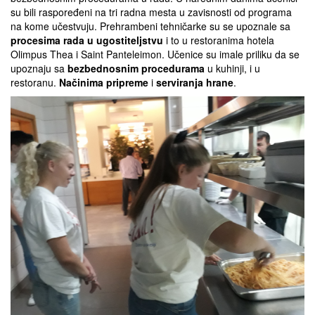
su bili raspoređeni na tri radna mesta u zavisnosti od programa
na kome učestvuju. Prehrambeni tehničarke su se upoznale sa
procesima rada u ugostiteljstvu
i to u restoranima hotela
Olimpus Thea i Saint Panteleimon. Učenice su imale priliku da se
upoznaju sa
bezbednosnim procedurama
u kuhinji, i u
restoranu.
Načinima pripreme
i
serviranja hrane
.