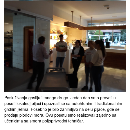
Posluživanja gostiju i mnogo drugo. Jedan dan smo proveli u
poseti lokalnoj pijaci i upoznali se sa autohtonim i tradicionalnim
grčkim jelima. Posebno je bilo zanimljivo na delu pijace, gde se
prodaju plodovi mora. Ovu posetu smo realizovali zajedno sa
učenicima sa smera poljoprivredni tehničar.