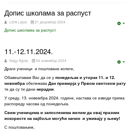
Допис школама за распуст
Lőrik Lajos
21 децембар 2024
Emp
Допис школама за распуст
11.-12.11.2024.
Nagy Ágota
04 новембар 2024
Emp
Драги ученици и поштоване колеге,
Обавештавам Вас да се у
понедељак и уторак 11. и 12.
новембра
обележава
Дан примирја у Првом светском рату
те да су ти дани
нерадни
.
У среду, 13. новембра 2024. године, настава се изводи према
распореду часова од понедељка.
Свим ученицима и запосленима ж
елим
да овај празник
искористе на најбољи могући начин
и
уживају у њему
!
С поштовањем,