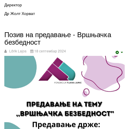
Директор
­­­­­­­Др Жолт Хорват
Позив на предавање - Вршњачка
безбедност
Lőrik Lajos
18 септембар 2024
Emp