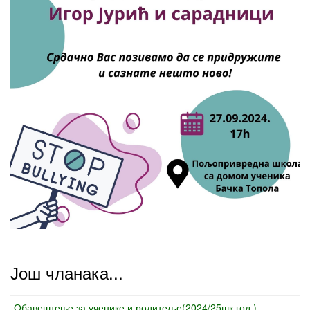
Још чланака...
Обавештење за ученике и родитеље(2024/25шк.год.)