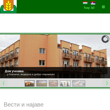
ћир
lat
Дом ученика
...у близини, модерна и добро опремљен
Вести и најаве