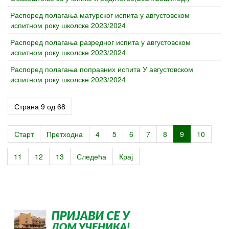
Распоред полагања матурског испита у августовском
испитном року школске 2023/2024
Распоред полагања разредног испита у августовском
испитном року школске 2023/2024
Распоред полагања поправних испита У августовском
испитном року школске 2023/2024
Страна 9 од 68
Старт
Претходна
4
5
6
7
8
9
10
11
12
13
Следећа
Крај