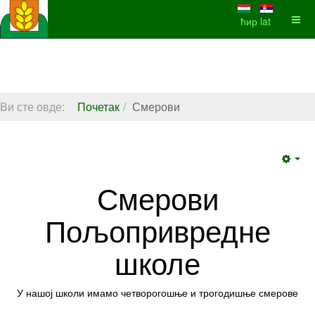
ћир
lat
Ви сте овде:
Почетак
Смерови
Emp
Смерови
Пољопривредне
школе
У нашој школи имамо четворогошње и трогодишње смерове