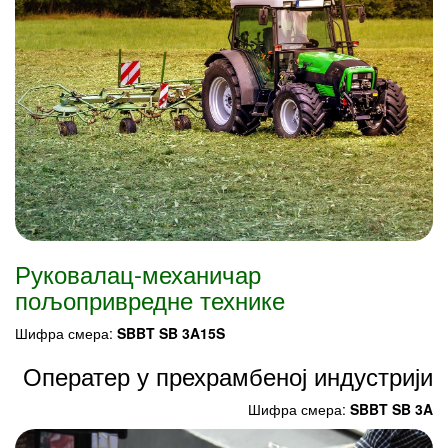
Руковалац-механичар
пољопривредне технике
Шифра смера:
SBBT SB 3A15S
Оператер у прехрамбеној индустрији
Шифра смера:
SBBT SB 3A