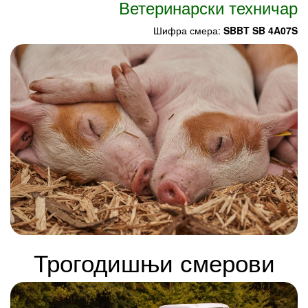
Ветеринарски техничар
Шифра смера:
SBBT SB 4A07S
Трогодишњи смерови