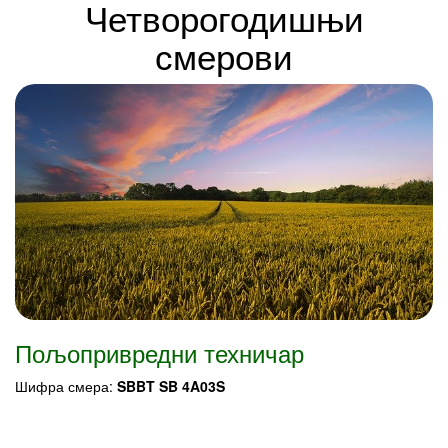
Четворогодишњи
смерови
Пољопривредни техничар
Шифра смера:
SBBT SB 4A03S