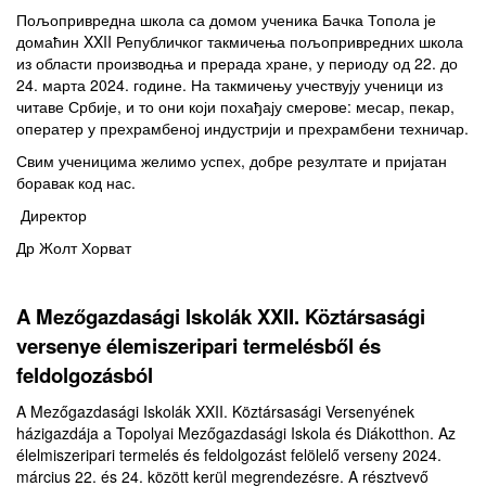
Пољопривредна школа са домом ученика Бачка Топола је
домаћин XXII Републичког такмичења пољопривредних школа
из области производња и прерада хране, у периоду од 22. до
24. марта 2024. године. На такмичењу учествују ученици из
читаве Србије, и то они који похађају смерове: месар, пекар,
оператер у прехрамбеној индустрији и прехрамбени техничар.
Свим ученицима желимо успех, добре резултате и пријатан
боравак код нас.
Директор
Др Жолт Хорват
A Mezőgazdasági Iskolák XXII. Köztársasági
versenye élemiszeripari termelésből és
feldolgozásból
A Mezőgazdasági Iskolák XXII. Köztársasági Versenyének
házigazdája a Topolyai Mezőgazdasági Iskola és Diákotthon. Az
élelmiszeripari termelés és feldolgozást felölelő verseny 2024.
március 22. és 24. között kerül megrendezésre. A résztvevő