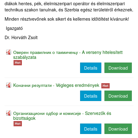
diákok hentes, pék, élelmiszeripari operátor és élelmiszeripari
technikus szakon tanulnak, és Szerbia egész területéről érkeznek.
Minden résztvevőnek sok sikert és kellemes időtöltést kívánunk!
Igazgató
Dr. Horváth Zsolt
Оверен правилник о такмичењу - A verseny hitelesített
szabályzata
Hot
Details
Download
Kоначни резултати - Végleges eredmények
Hot
Details
Download
Организациони одбор и комисије - Szervezők és
bizottságok
Hot
Details
Download