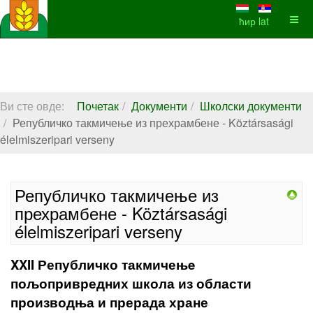
ћир
lat
Ви сте овде:
Почетак
Документи
Школски документи
Републичко такмичење из прехрамбене - Köztársasági
élelmiszeripari verseny
Републичко такмичење из
прехрамбене - Köztársasági
élelmiszeripari verseny
XXII Републичко такмичењe
пољопривредних школа из области
производња и прерада хране