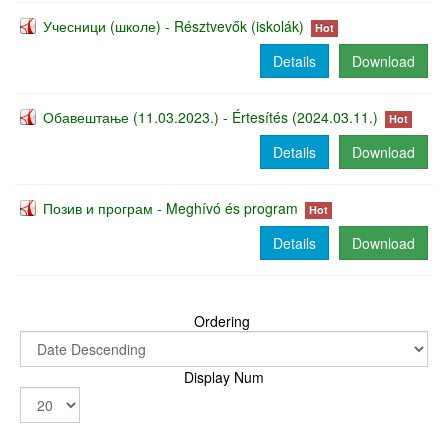
Учесници (школе) - Résztvevők (iskolák)
Hot
Details
Download
Обавештање (11.03.2023.) - Értesítés (2024.03.11.)
Hot
Details
Download
Позив и програм - Meghívó és program
Hot
Details
Download
Ordering
Display Num