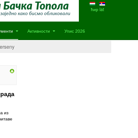
ћир
lat
ументи
Активности
Упис 2026
verseny
ерада
а из
читаве