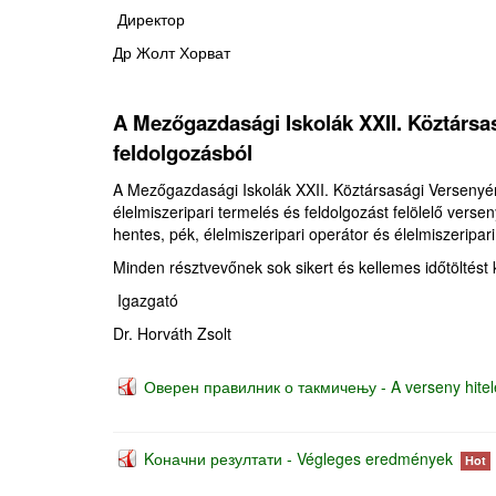
Директор
Др Жолт Хорват
A Mezőgazdasági Iskolák XXII. Köztársas
feldolgozásból
A Mezőgazdasági Iskolák XXII. Köztársasági Versenyé
élelmiszeripari termelés és feldolgozást felölelő vers
hentes, pék, élelmiszeripari operátor és élelmiszeripar
Minden résztvevőnek sok sikert és kellemes időtöltést
Igazgató
Dr. Horváth Zsolt
Оверен правилник о такмичењу - A verseny hitele
Kоначни резултати - Végleges eredmények
Hot