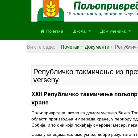
Почетна
Школа
Дом ученика
Ви сте овде:
Почетак
Документи
Републичк
Републичко такмичење из прехр
verseny
XXII Републичко такмичењe пољопр
хране
Пољопривредна школа са домом ученика Бачка Топ
области производња и прерада хране, у периоду од 
Србије, и то они који похађају смерове: месар, пе
Свим ученицима желимо успех, добре резултате и п