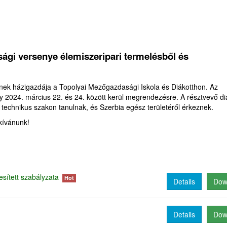
ági versenye élemiszeripari termelésből és
nek házigazdája a Topolyai Mezőgazdasági Iskola és Diákotthon. Az
eny 2024. március 22. és 24. között kerül megrendezésre. A résztvevő d
i technikus szakon tanulnak, és Szerbia egész területéről érkeznek.
 kívánunk!
sített szabályzata
Hot
Details
Dow
Details
Dow