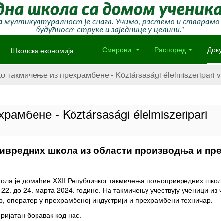
Школска економија
Смерови
Распоред
Док
о такмичење из прехрамбене - Köztársasági élelmiszeripari 
амбене - Köztársasági élelmiszeripari
ивредних школа из области производња и пр
ола је домаћин XXII Републичког такмичења пољопривредних школ
22. до 24. марта 2024. године. На такмичењу учествују ученици из 
кар, оператер у прехрамбеној индустрији и прехрамбени техничар.
ријатан боравак код нас.