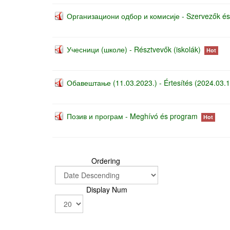
Организациони одбор и комисије - Szervezők és 
Учесници (школе) - Résztvevők (iskolák)
Hot
Обавештање (11.03.2023.) - Értesítés (2024.03.1
Позив и програм - Meghívó és program
Hot
Ordering
Display Num