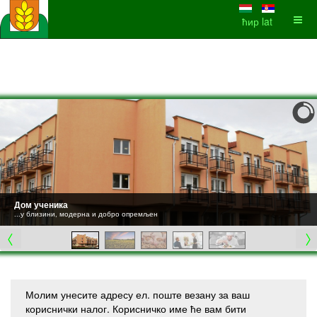
ћир
lat
Дом ученика
...у близини, модерна и добро опремљен
Молим унесите адресу ел. поште везану за ваш
кориснички налог. Корисничко име ће вам бити