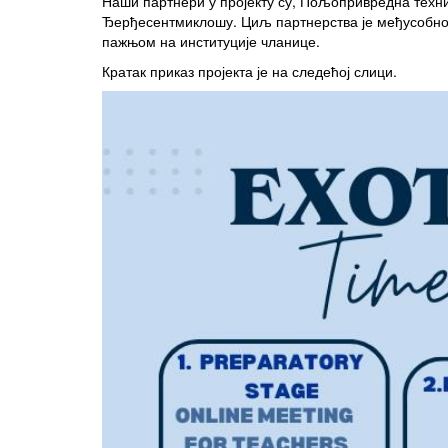
Наши партнери у пројекту су, Пољопривредна техни
Ђерђесентмиклошу. Циљ партнерства је међусобно 
пажњом на институције чланице.
Кратак приказ пројекта је на следећој слици.