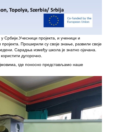
у Србији.Учесници пројекта, и ученици и
 пројекта. Проширили су своје знање, развили своје
ведени. Сарадња између школа је знатно ојачана.
е користити дугорочно.
сајмовима, где поносно представљамо наше