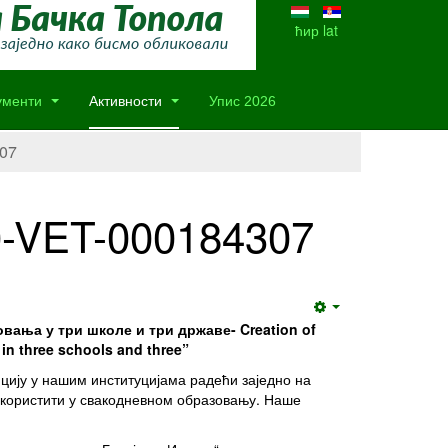
ћир
lat
ументи
Активности
Упис 2026
07
0-VET-000184307
Empty
ања у три школе и три државе- Creation of
 in three schools and three”
цију у нашим институцијама радећи заједно на
у користити у свакодневном образовању. Наше