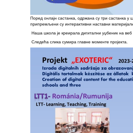
Поред онлајн састанка, одржана су три састанка у
припремљени су интерактивни наставни материјали 
Наша школа је креирала дигитални уџбеник на веб с
Следећа слика сумира главне моменте пројекта.