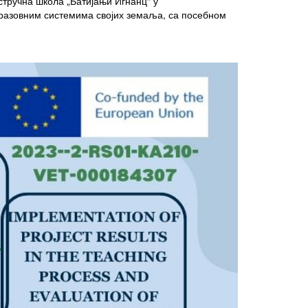
стручна школа „Батијањи Игнанц“ у
бразовним системима својих земаља, са посебном