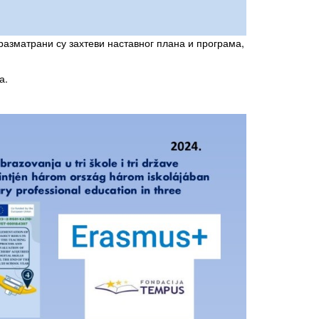
разматрани су захтеви наставног плана и програма,
а.