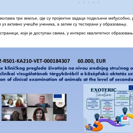
 школама три земље, где су пројектни задаци подељени међусобно, 
уз активно учешће ученика, а затим су тестирани у образовању.
траници, који је доступан свима, у интерес квалитетног образовањ