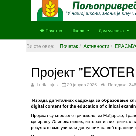
Почетна
Школа
Дом ученика
Ви сте овде:
Почетак
Активности
ЕРАСМУ
Пројект "EXOTER
Lőrik Lajos
20 јануар 2026
Погодака: 34
Израда дигиталних садржаја за образовање кли
digital content for the education of clinical exami
Пројекат су спровеле три школе, из Мађарске, Тра
креирању 75 иновативних, интерактивних, дигиталн
резултате смо учинили доступним на веб страници ш