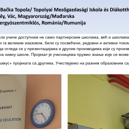
али учине доступним не само партнерским школама, већ и школама 
и га великим изазовом, били су посвећени, редовни и активни током
да огледа се у презентацијама и другим производима који су произ
е на нивоу школе. Пројекат је учесницима пружио знање које се мож
азмус+ пројеката са другима. Учествујемо на разним образовним 