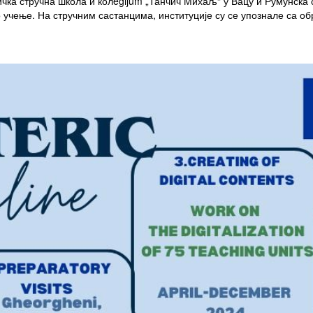
чка стручна школа и колegijum „Танчич Михаљ“ у Вацу и Румунска 
учење. На стручним састанцима, институције су се упознале са о