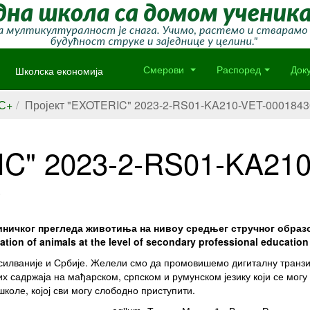
Школска економија
Смерови
Распоред
Док
С+
Пројект "EXOTERIC" 2023-2-RS01-KA210-VET-0001843
IC" 2023-2-RS01-KA21
8
ничког прегледа животиња на нивоу средњег стручног образов
nation of animals at the level of secondary professional education
нсилваније и Србије. Желели смо да промовишемо дигиталну транзи
их садржаја на мађарском, српском и румунском језику који се мог
коле, којој сви могу слободно приступити.