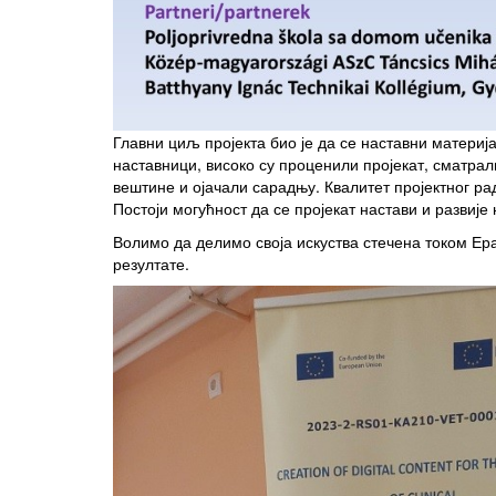
Главни циљ пројекта био је да се наставни материј
наставници, високо су проценили пројекат, сматрал
вештине и ојачали сарадњу. Квалитет пројектног ра
Постоји могућност да се пројекат настави и развиј
Волимо да делимо своја искуства стечена током Ер
резултате.