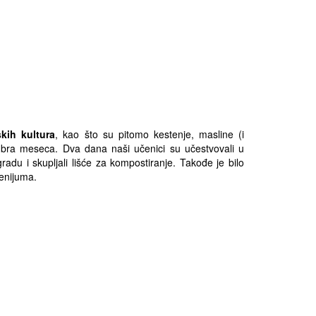
kih kultura
, kao što su pitomo kestenje, masline (i
embra meseca. Dva dana naši učenici su učestvovali u
gradu i skupljali lišće za kompostiranje. Takođe je bilo
lenijuma.