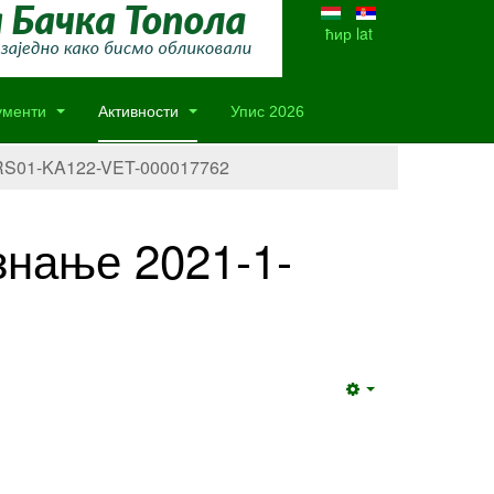
ћир
lat
ументи
Активности
Упис 2026
-RS01-KA122-VET-000017762
знање 2021-1-
Empty