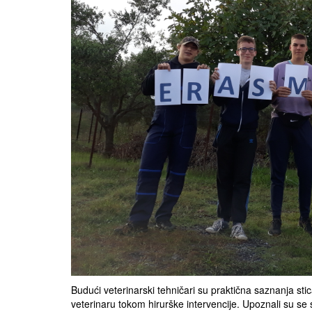
Budući veterinarski tehničari su praktična saznanja sti
veterinaru tokom hirurške intervencije. Upoznali su se s