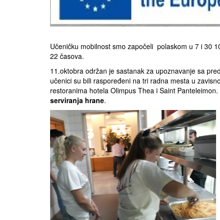
Učeničku mobilnost smo započeli polaskom u 7 i 30 10
22 časova.
11.oktobra održan je sastanak za upoznavanje sa pr
učenici su bili raspoređeni na tri radna mesta u zavi
restoranima hotela Olimpus Thea i Saint Panteleimon. 
serviranja hrane
.