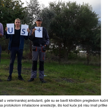
cali u veterinarskoj ambulanti, gde su se bavili kliničkim pregledom kuć
a protokolom inhalacione anestezije, što kod kuće još nisu imali prilike