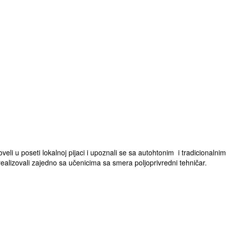
li u poseti lokalnoj pijaci i upoznali se sa autohtonim i tradicionalnim
alizovali zajedno sa učenicima sa smera poljoprivredni tehničar.