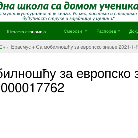
Школска економија
Смерови
Распоред
Док
С+
Ерасмус + Са мобилношћу за европско знање 2021-1
илношћу за европско 
-000017762