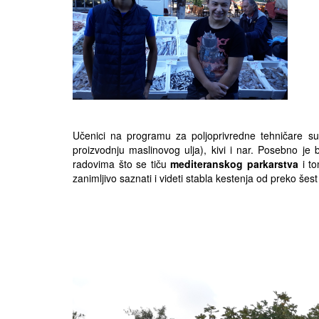
Učenici na programu za poljoprivredne tehničare su
proizvodnju maslinovog ulja), kivi i nar. Posebno j
radovima što se tiču
mediteranskog parkarstva
i t
zanimljivo saznati i videti stabla kestenja od preko še