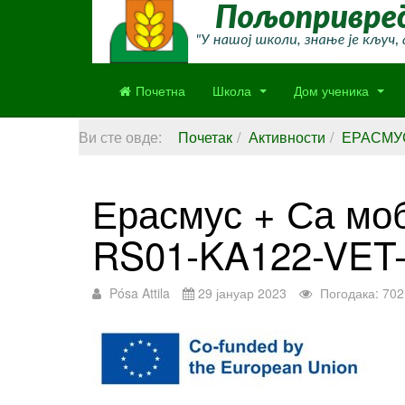
Почетна
Школа
Дом ученика
Ви сте овде:
Почетак
Активности
ЕРАСМУ
Ерасмус + Са моб
RS01-KA122-VET
Pósa Attila
29 јануар 2023
Погодака: 702