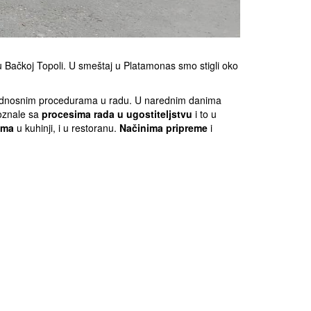
 Bačkoj Topoli. U smeštaj u Platamonas smo stigli oko
zbednosnim procedurama u radu. U narednim danima
poznale sa
procesima rada u ugostiteljstvu
i to u
ama
u kuhinji, i u restoranu.
Načinima pripreme
i