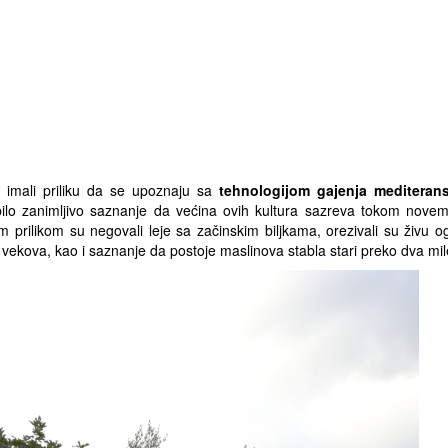
 imali priliku da se upoznaju sa
tehnologijom gajenja mediterans
e bilo zanimljivo saznanje da većina ovih kultura sazreva tokom nov
om prilikom su negovali leje sa začinskim biljkama, orezivali su živu o
st vekova, kao i saznanje da postoje maslinova stabla stari preko dva mi