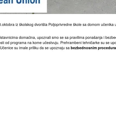
.oktobra iz školskog dvorišta Poljoprivredne škole sa domom učenika u
edstavnicima domaćina, upoznali smo se sa pravilima ponašanja i be
snosti od programa na kome učestvuju. Prehrambeni tehničarke su se u
Učenice su imale priliku da se upoznaju sa
bezbednosnim procedur